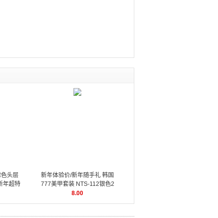
棕色头层
新年体验价/新年随手礼 韩国
m 新年超特
777美甲套装 NTS-112银色2
件套 美甲工具
8.00