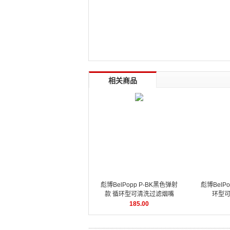
相关商品
彪博BelPopp P-BK黑色弹射
彪博BelPo
款 循环型可清洗过滤烟嘴
环型
185.00