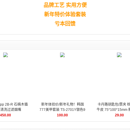
品牌工艺 实用方便
新年特价体验套装
亏本回馈
pp 2B-R 石楠木循
新年体验价/新年礼物！韩国
卡丹路钥匙包/票夹 
可清洗过滤烟嘴
777美甲套装 TS-2701Y银色9
牛皮 75*100*15m
件套 指甲刀套装/美甲工具
价下单体验
450.00
100.00
29.00