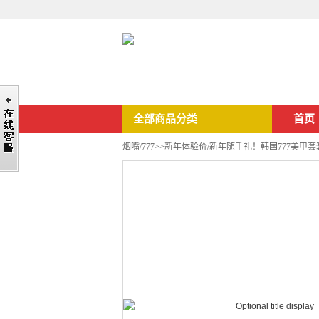
全部商品分类
首页
烟嘴/777
>>新年体验价/新年随手礼！韩国777美甲套装 