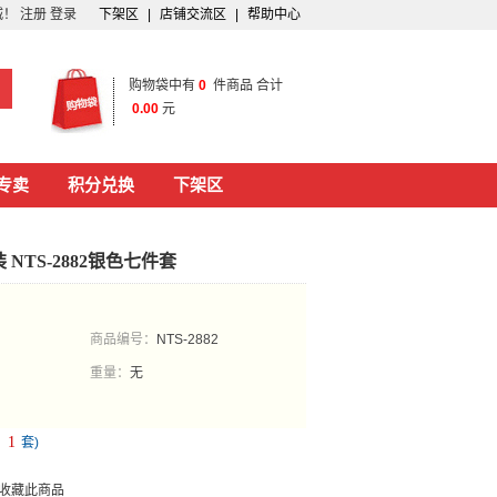
城！
注册
登录
下架区
|
店铺交流区
|
帮助中心
购物袋中有
0
件商品 合计
0.00
元
专卖
积分兑换
下架区
NTS-2882银色七件套
商品编号：
NTS-2882
重量：
无
1
：
套)
收藏此商品