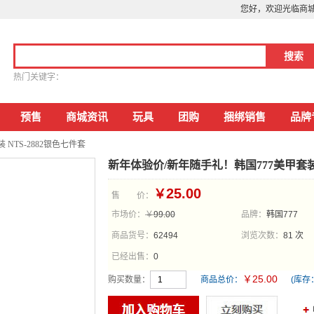
您好，欢迎光临商
热门关键字：
预售
商城资讯
玩具
团购
捆绑销售
品牌
NTS-2882银色七件套
新年体验价/新年随手礼！韩国777美甲套装 
25.00
￥
售 价：
市场价：
￥
99.00
品牌：
韩国777
商品货号：
62494
浏览次数：
81 次
已经出售：
0
25.00
￥
购买数量：
商品总价：
(库存