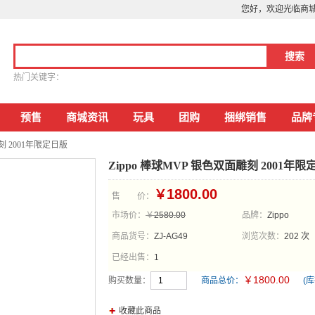
您好，欢迎光临商
热门关键字：
预售
商城资讯
玩具
团购
捆绑销售
品牌
雕刻 2001年限定日版
Zippo 棒球MVP 银色双面雕刻 2001年限
1800.00
￥
售 价：
市场价：
￥
2580.00
品牌：
Zippo
商品货号：
ZJ-AG49
浏览次数：
202 次
已经出售：
1
1800.00
￥
购买数量：
商品总价：
(
收藏此商品