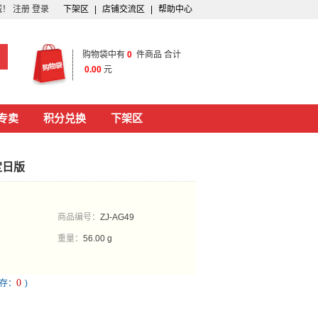
城！
注册
登录
下架区
|
店铺交流区
|
帮助中心
购物袋中有
0
件商品 合计
0.00
元
专卖
积分兑换
下架区
定日版
商品编号：
ZJ-AG49
重量：
56.00 g
0
库存：
)