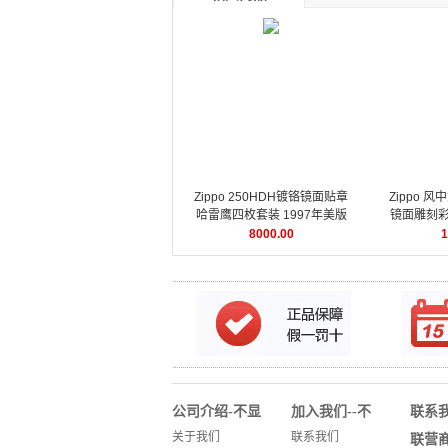
Zippo 250HDH镀铬镜面贴章
Zippo 
哈雷鹰四枚套装 1997年美版
镜面雕刻彩印
年鉴款
8000.00
1
公司介绍-不显
加入我们--不
联系
示没用
显示没用
示没
关于我们
联系我们
联营商