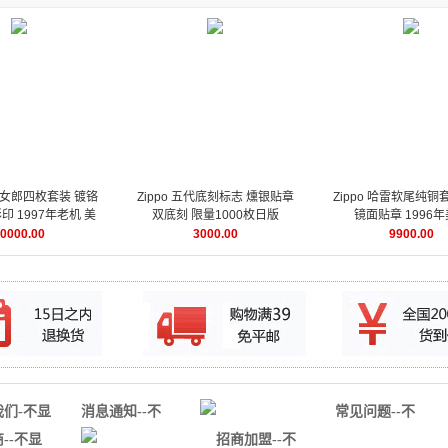
风中女郎四枚套装 镀铬
Zippo 五代底刻标志 燻银贴章
Zippo 哈雷软尾纯铜
 1997年老机 美
双底刻 限量1000枚日版
镜面贴章 1996
女系列
0000.00
3000.00
9900.00
我们-不显
消息通知--不
常见问题--不
用
显示没用
显示没用
--不显
招商加盟--不