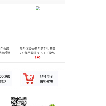
棕色头层
新年体验价/新年随手礼 韩国
m 新年超特
777美甲套装 NTS-112银色2
件套 美甲工具
8.00