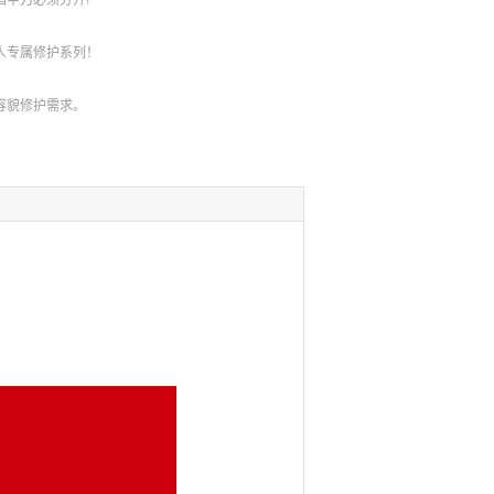
甲刀必须分开!
人专属修护系列！
容貌修护需求。