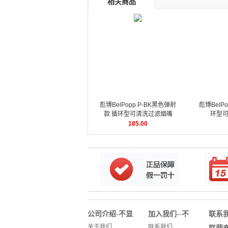
相关商品
彪博BelPopp P-BK黑色弹射
彪博BelPo
款 循环型可清洗过滤烟嘴
环型
185.00
公司介绍-不显
加入我们--不
联系
示没用
显示没用
示没
关于我们
联系我们