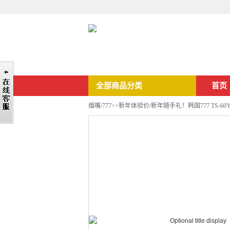
全部商品分类
首页
烟嘴/777
>>新年体验价/新年随手礼！韩国777 TS-