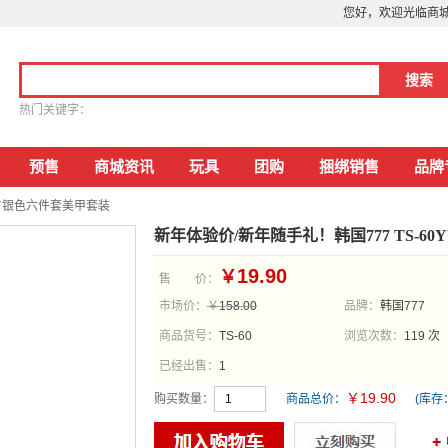
您好，欢迎光临商
热门关键字：
预售
商城资讯
玩具
团购
捆绑销售
品牌
60Y银色六件套美甲套装
新年体验价/新年随手礼！韩国777 TS-6
19.90
￥
售 价：
市场价：
￥
158.00
品牌：
韩国777
商品货号：
TS-60
浏览次数：
119 次
已经出售：
1
19.90
￥
购买数量：
商品总价：
(库存