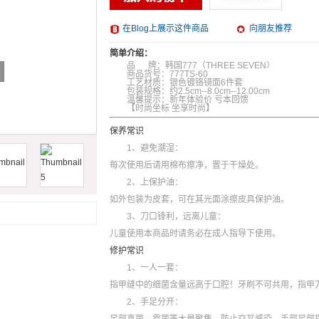
在Blog上展示这件商品
向朋友推荐
简单介绍：
品 牌：韩国777（THREE SEVEN）
商品货号：777TS-60
工艺材质：银色镀铬镜面6件套
包装规格：约2.5cm--8.0cm--12.00cm
温馨提示：新年体验价 亏本回馈
【时尚坐标 坐享时尚】
保养常识
1、避免潮湿：
每次使用后请用棉布擦净，置于干燥处。
2、上保护油：
如外包装为皮套，可在其光面涂擦皮具保护油。
3、刀口锋利，远离儿童：
儿童使用本商品时请务必在成人指导下使用。
修护常识
1、一人一套：
指甲缝中的细菌含量远高于口腔！牙刷不可共用，指甲
2、手足分开：