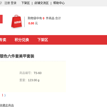
城！
注册
登录
下架区
|
店铺交流区
|
帮助中心
购物袋中有
0
件商品 合计
0.00
元
专卖
积分兑换
下架区
0Y银色六件套美甲套装
商品编号：
TS-60
重量：
123.00 g
1
：
)
收藏此商品