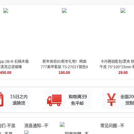
pp 2B-R 石楠木循
新年体验价/新年礼物！韩国
卡丹路钥匙包/票夹 
可清洗过滤烟嘴
777美甲套装 TS-2701Y银色9
牛皮 75*100*15m
件套 指甲刀套装/美甲工具
价下单体验
450.00
100.00
29.00
我们-不显
消息通知--不
常见问题--不
用
显示没用
显示没用